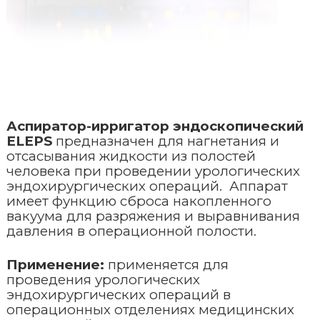
Стерилизация и дезинфекция
Открытые реанимационные места
Кольпоскопы
Терапия
Портативные ИВЛ
Операционные хирургические светильники
Эндоскопический инструментарий
Вспомогательное оборудование
Стерилизатор паровой
Инкубаторы для новорожденных
ИВЛ для новорожденных
Лазерные аппараты
Офтальмология
Плазменные стерилизаторы
Наркозные аппараты
Вспомогательное оборудование для хирургии
Урология
Щелевые лампы
Моечно-дезинфекционные машины для инструментов
Аспиратор-ирригатор эндоскопический
Инфузионные насосы
ELEPS
предназначен для нагнетания и
отсасывания жидкости из полостей
Лабораторная диагностика
Ультразвуковые моечно-дезинфекционные машины
Мониторы пациента
человека при проведении урологических
эндохирургических операций. Аппарат
Гистология и патанатомия
Гематологические анализаторы
Машины для обработки предметов ухода за пациентами
Мониторы фетальные
имеет функцию сброса накопленного
вакуума для разряжения и выравнивания
Расходные материалы
Камеры для трупов
давления в операционной полости.
Автоклавы
Аспираторы
Утилизация
Анестезиология и реанимация
Применение:
применяется для
Дефибрилляторы
проведения
урологических
эндохирургических операций в
Ветеринария
Рециркуляторы-облучатели
операционных отделениях медицинских