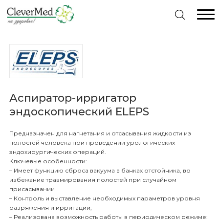
Меню
Главная
Каталог товаров
Аспиратор-ирригатор
эндоскопический ELEPS
Комплексное оснащение
Видеоэндоскопы Pentax. Отличное предложение
Предназначен для нагнетания и отсасывания жидкости из
Консультация специалиста
Видеопроцессоры Pentax. Отличное предложение
полостей человека при проведении урологических
эндохирургических операций.
Гарантия
Жесткая эндоскопия
Ключевые особенности:
– Имеет функцию сброса вакуума в банках отстойника, во
Статьи
избежание травмирования полостей при случайном
Гибкая Эндоскопия
Видеоэндоскопические системы
присасывании
– Контроль и выставление необходимых параметров уровня
Контакты
разряжения и ирригации;
Рентгенология
Дезинфекция эндоскопов
Гистероскопы
– Реализована возможность работы в периодическом режиме;