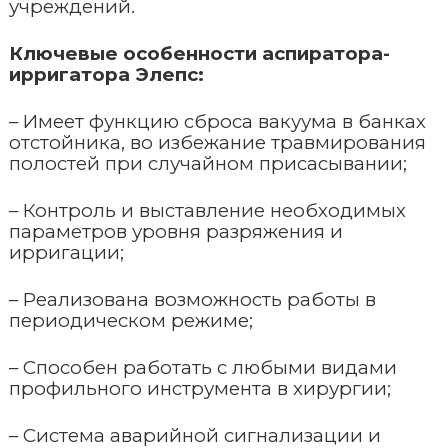
учреждений.
Стационарные ветеринарные рентгены
Концентраторы кислорода
Ключевые особенности
аспиратора-
Переносные ветеринарные рентгены
ирригатора Элепс
:
Пульсоксиметры
– Имеет функцию сброса вакуума в банках
отстойника, во избежание травмирования
полостей при случайном присасывании;
–
Контроль и выставление необходимых
параметров уровня разряжения и
ирригации
;
–
Реализована возможность работы в
периодическом режиме;
– Способен работать с любыми видами
профильного инструмента в хирургии;
–
Система аварийной сигнализации и