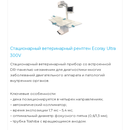
Стерилизация и дезинфекция
Открытые реанимационные места
Кольпоскопы
Терапия
Портативные ИВЛ
Операционные хирургические светильники
Эндоскопический инструментарий
Вспомогательное оборудование
Стерилизатор паровой
Инкубаторы для новорожденных
ИВЛ для новорожденных
Лазерные аппараты
Офтальмология
Плазменные стерилизаторы
Наркозные аппараты
Вспомогательное оборудование для хирургии
Стационарный ветеринарный рентген Ecoray Ultra
Урология
Щелевые лампы
Моечно-дезинфекционные машины для инструментов
Инфузионные насосы
300V
Лабораторная диагностика
Стационарный ветеринарный прибор со встроенной
Ультразвуковые моечно-дезинфекционные машины
Мониторы пациента
DR-панелью незаменим для диагностики многих
заболеваний двигательного аппарата и патологий
Гистология и патанатомия
Гематологические анализаторы
Машины для обработки предметов ухода за пациентами
Мониторы фетальные
внутренних органов.
Расходные материалы
Камеры для трупов
Ключевые особенности:
Автоклавы
Аспираторы
– дека позиционируется в четырех направлениях;
– автоматический коллиматор;
Утилизация
Анестезиология и реанимация
Дефибрилляторы
– время экспозиции 1,7 мс – 5,4 мс;
– оптимальный диаметр фокусного пятна (0,6/1,3 мм);
Ветеринария
– трубка Toshiba с вращающимся анодом.
Рециркуляторы-облучатели