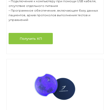
– Подключение к компьютеру при помощи USB кабеля,
Стационарные ветеринарные рентгены
отсутствие отдельного питания
Концентраторы кислорода
– Программное обеспечение, включающее базу данных
пациентов, архив протоколов выполнения тестов и
Переносные ветеринарные рентгены
Пульсоксиметры
упражнений
Получить КП