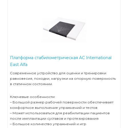
Стерилизация и дезинфекция
Открытые реанимационные места
Кольпоскопы
Терапия
Портативные ИВЛ
Операционные хирургические светильники
Эндоскопический инструментарий
Вспомогательное оборудование
Стерилизатор паровой
Инкубаторы для новорожденных
ИВЛ для новорожденных
Лазерные аппараты
Офтальмология
Плазменные стерилизаторы
Наркозные аппараты
Вспомогательное оборудование для хирургии
Урология
Щелевые лампы
Моечно-дезинфекционные машины для инструментов
Инфузионные насосы
Платформа стабилометрическая AC International
Лабораторная диагностика
Ультразвуковые моечно-дезинфекционные машины
East Alfa
Мониторы пациента
Современное устройство для оценки и тренировки
Гистология и патанатомия
Гематологические анализаторы
Машины для обработки предметов ухода за пациентами
равновесия, походки, нагрузки на опорную поверхность
Мониторы фетальные
в статичном состоянии.
Расходные материалы
Камеры для трупов
Автоклавы
Аспираторы
Ключевые особенности:
– Большой размер рабочей поверхности обеспечивает
Утилизация
Анестезиология и реанимация
комфортное выполнение упражнений и тестов
Дефибрилляторы
– Может использоваться для реабилитации пациентов
Ветеринария
после имплантации суставов и протезирования
Рециркуляторы-облучатели
– Большое количество упражнений и игр