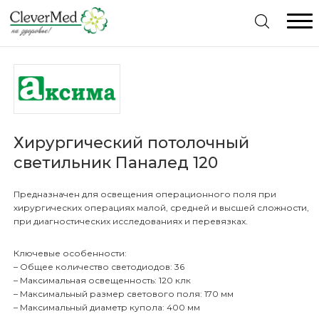
Меню
Главная
Каталог товаров
Хирургический потолочный
светильник Паналед 120
Комплексное оснащение
Видеоэндоскопы Pentax. Отличное предложение
Предназначен для освещения операционного поля при
Консультация специалиста
Видеопроцессоры Pentax. Отличное предложение
хирургических операциях малой, средней и высшей сложности,
при диагностических исследованиях и перевязках.
Гарантия
Жесткая эндоскопия
Ключевые особенности:
Статьи
– Общее количество светодиодов: 36
Гибкая Эндоскопия
Видеоэндоскопические системы
– Максимальная освещенность: 120 клк
Контакты
– Максимальный размер светового поля: 170 мм
Рентгенология
Дезинфекция эндоскопов
Гистероскопы
– Максимальный диаметр купола: 400 мм