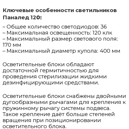
Стационарные ветеринарные рентгены
Концентраторы кислорода
Ключевые особенности светильников
Паналед 12
0:
Переносные ветеринарные рентгены
Пульсоксиметры
– Общее количество светодиодов: 36
– Максимальная освещенность: 120 клк
– Максимальный размер светового поля:
170 мм
– Максимальный диаметр купола: 400 мм
Осветительные блоки обладают
достаточной гермитичностью для
проведения стерилизации жидкими
дезинфицирующими средствами.
Осветительные блоки снабжены двойными
дугообразными рычагами для крепления к
пружинному рычагу системы подвеса.
Такое крепление даёт больше степеней
вращения при позиционировании
осветительного блока.