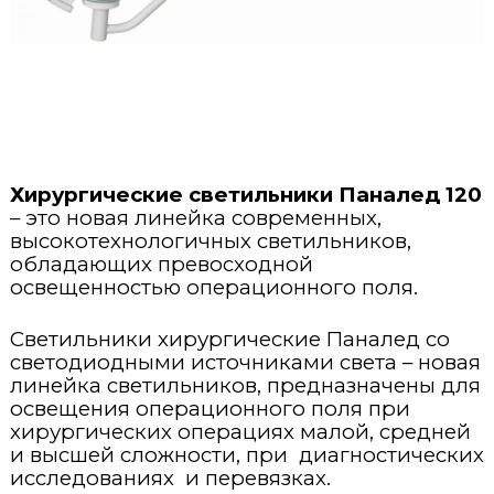
Стерилизация и дезинфекция
Открытые реанимационные места
Кольпоскопы
Терапия
Портативные ИВЛ
Операционные хирургические светильники
Эндоскопический инструментарий
Вспомогательное оборудование
Стерилизатор паровой
Инкубаторы для новорожденных
ИВЛ для новорожденных
Лазерные аппараты
Офтальмология
Плазменные стерилизаторы
Наркозные аппараты
Вспомогательное оборудование для хирургии
Урология
Щелевые лампы
Моечно-дезинфекционные машины для инструментов
Хирургические светильники Паналед 120
Инфузионные насосы
– это новая линейка современных,
высокотехнологичных светильников,
Лабораторная диагностика
Ультразвуковые моечно-дезинфекционные машины
Мониторы пациента
обладающих превосходной
освещенностью операционного поля.
Гистология и патанатомия
Гематологические анализаторы
Машины для обработки предметов ухода за пациентами
Мониторы фетальные
Светильники хирургические Паналед со
Расходные материалы
Камеры для трупов
Автоклавы
светодиодными источниками света – новая
Аспираторы
линейка светильников, предназначены для
Утилизация
Анестезиология и реанимация
освещения операционного поля при
Дефибрилляторы
хирургических операциях малой, средней
и высшей сложности, при диагностических
Ветеринария
Рециркуляторы-облучатели
исследованиях и перевязках.