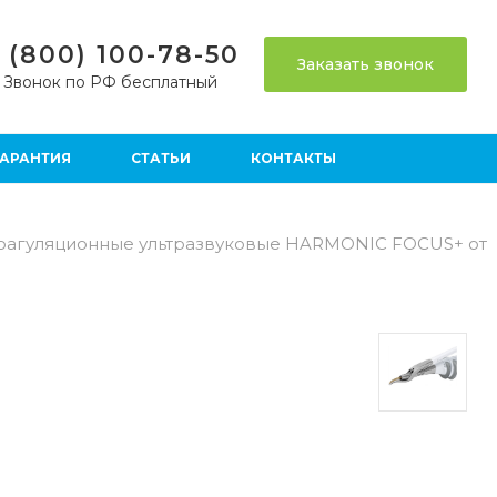
 (800) 100-78-50
Заказать звонок
Звонок по РФ бесплатный
ГАРАНТИЯ
СТАТЬИ
КОНТАКТЫ
оагуляционные ультразвуковые HARMONIC FOCUS+ от
ия
Гибкая Эндоскопия
 средства
Функциональная диагностика
реанимация
Реабилитация