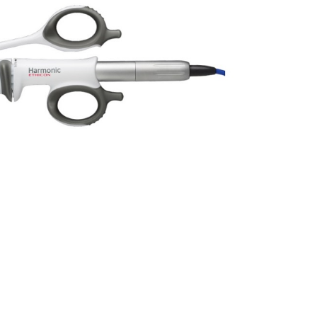
Вспомогательное
езинфекция
оборудование
ностика
Гистология и патанатомия