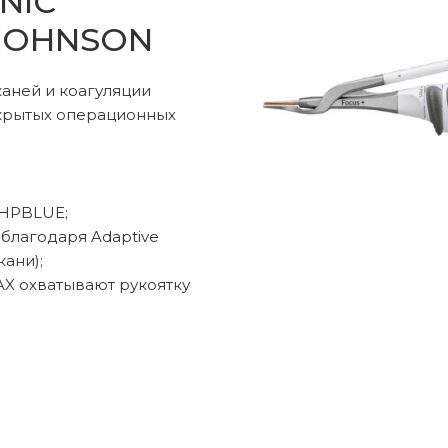
NIC
 JOHNSON
ля новорожденных
Стерилизация и д
аней и коагуляции
ткрытых операционных
рология
Лабораторная диаг
тилизация
Ветеринария
 HPBLUE;
благодаря Adaptive
кани);
AX охватывают рукоятку