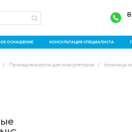
8
ОЕ ОСНАЩЕНИЕ
КОНСУЛЬТАЦИЯ СПЕЦИАЛИСТА
/
Принадлежности для коагуляторов
/
Ножницы к
опроцессоры Pentax.
Жесткая эндоскоп
ичное предложение
толарингология
Дезинфицирующие
ные
ирургия и терапия
Анестезиология и 