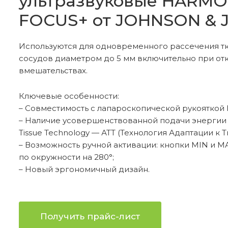
ультразвуковые HARMO
FOCUS+ от JOHNSON &
Гинекология
Д
Используются для одновременного рассечения тк
сосудов диаметром до 5 мм включительно при о
Офтальмология
У
вмешательствах.
Ключевые особенности:
Расходные материалы
У
– Совместимость с лапароскопической рукояткой
– Наличие усовершенствованной подачи энергии 
Tissue Technology — АТТ (Технология Адаптации к Т
– Возможность ручной активации: кнопки MIN и M
по окружности на 280°;
– Новый эргономичный дизайн.
Получить прайс-лист