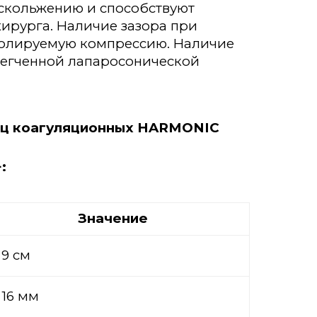
 скольжению и способствуют
хирурга. Наличие зазора при
ролируемую компрессию. Наличие
легченной лапаросонической
иц коагуляционных HARMONIC
:
Значение
9 см
16 мм