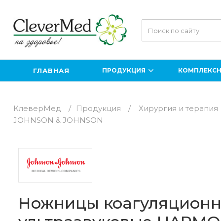
ГЛАВНАЯ
ПРОДУКЦИЯ
КОМПЛЕКСН
КлеверМед
/
Продукция
/
Хирургия и терапия
Видеоэндоскопы Pentax.
Виде
JOHNSON & JOHNSON
Отличное предложение
Отл
Рентгенология
О
Ножницы коагуляцион
Ультразвуковая диагностика
Х