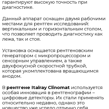
гарантируют высокую точность при
Стационарные ветеринарные рентгены
диагностике.
Концентраторы кислорода
Переносные ветеринарные рентгены
Данный аппарат оснащен двумя рабочими
Пульсоксиметры
местами для рентген исследований:
вертикальным и горизонтальным столом,
что позволяет проводить диагностику как
лежа, так и стоя.
Установка оснащается рентгеновским
генератором с микропроцессором и
сенсорным управлением, а также
двухфокусной скоростной трубкой,
которая укомплектована вращающимся
анодом.
В
рентгене Italray Clinomat
используется
особая инновация в рентгенографии –
цифровые детекторы. Их стали применять
относительно недавно, однако это
новшество уже успело отлично себя