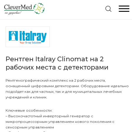
Меню
Главная
Каталог товаров
Рентген Italray Clinomat на 2
рабочих места с детекторами
Комплексное оснащение
Видеоэндоскопы Pentax. Отличное предложение
Рентгенографический комплекс на 2 рабочих места,
Консультация специалиста
Видеопроцессоры Pentax. Отличное предложение
оснащенный цифровыми детекторами. Оборудование идеально
подойдет как для частных, так и для муниципальных лечебных
Гарантия
Жесткая эндоскопия
учреждений и клиник.
Статьи
Ключевые особенности:
Гибкая Эндоскопия
Видеоэндоскопические системы
– Высокочастотный инверторный генератор с
Контакты
микропроцессорным управлением нового поколения с
Рентгенология
Дезинфекция эндоскопов
Гистероскопы
сенсорным управлением