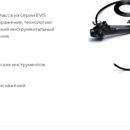
ля новорожденных
Стерилизация и д
асса из серии EVIS
бражение, технологию
окий инструментальный
ния.
рология
Лабораторная диаг
тилизация
Ветеринария
еских инструментов;
искажений.