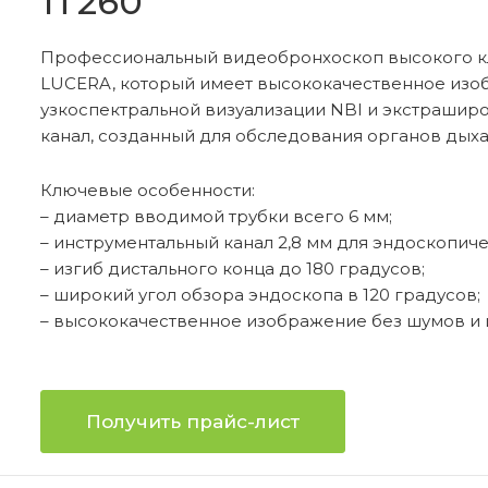
1T260
Гинекология
Д
Профессиональный видеобронхоскоп высокого кл
LUCERA, который имеет высококачественное изо
узкоспектральной визуализации NBI и экстрашир
канал, созданный для обследования органов дыха
Офтальмология
У
Ключевые особенности:
– диаметр вводимой трубки всего 6 мм;
Расходные материалы
У
– инструментальный канал 2,8 мм для эндоскопич
– изгиб дистального конца до 180 градусов;
– широкий угол обзора эндоскопа в 120 градусов;
– высококачественное изображение без шумов и 
Получить прайс-лист