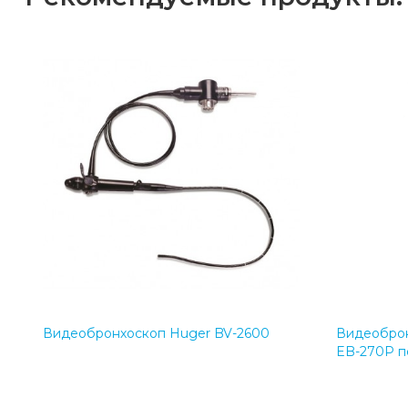
Видеобронхоскоп Huger BV-2600
Видеобронх
EB-270P п