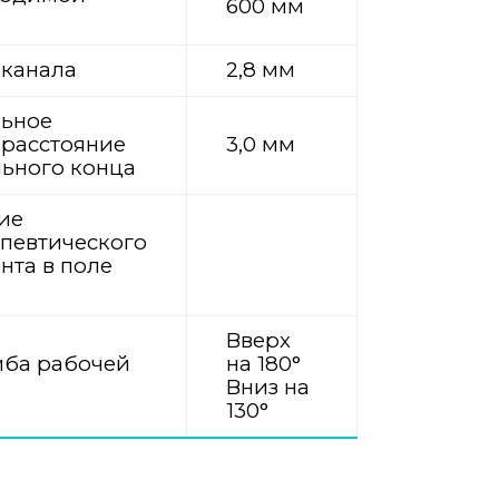
600 мм
канала
2,8 мм
ьное
расстояние
3,0 мм
льного конца
ие
певтического
нта в поле
Вверх
иба рабочей
на 180°
Вниз на
130°