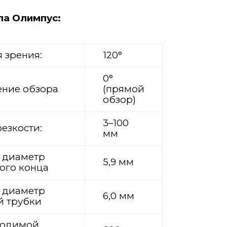
па Олимпус:
я зрения:
120°
0°
ние обзора
(прямой
обзор)
3–100
резкости:
мм
 диаметр
5,9 мм
ого конца
 диаметр
6,0 мм
й трубки
водимой