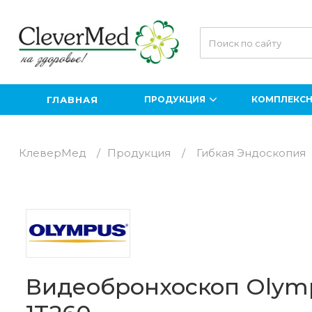
ГЛАВНАЯ
ПРОДУКЦИЯ
КОМПЛЕКСН
КлеверМед
/
Продукция
/
Гибкая Эндоскопия
Видеоэндоскопы Pentax.
Виде
Отличное предложение
Отл
Рентгенология
О
Видеобронхоскоп Olym
Ультразвуковая диагностика
Х