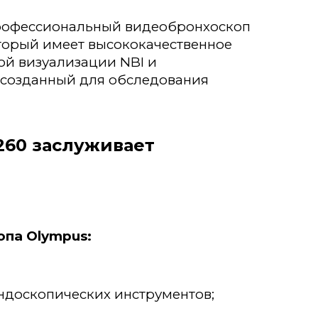
рофессиональный видеобронхоскоп
оторый имеет высококачественное
ой визуализации NBI и
 созданный для обследования
260 заслуживает
па Olympus:
ндоскопических инструментов;