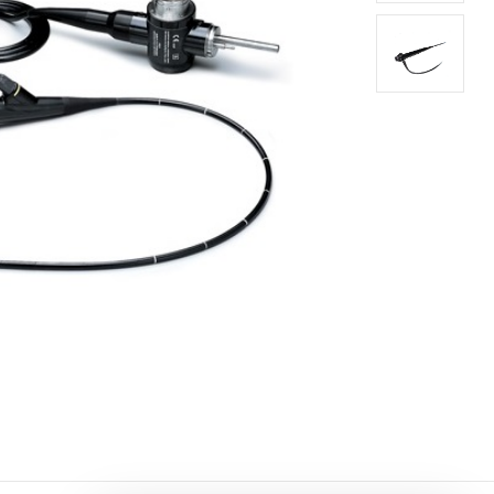
Вспомогательное
езинфекция
оборудование
ностика
Гистология и патанатомия