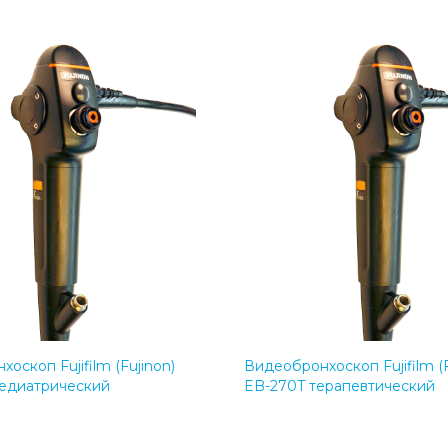
оскоп Fujifilm (Fujinon)
Видеобронхоскоп Fujifilm (F
едиатрический
EB-270T терапевтический