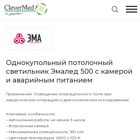
Меню
Главная
Каталог товаров
Однокупольный потолочный
светильник Эмалед 500 с камерой
Комплексное оснащение
Видеоэндоскопы Pentax. Отличное предложение
и аварийным питанием
Консультация специалиста
Видеопроцессоры Pentax. Отличное предложение
Применение: Освещение операционного поля при
Гарантия
хирургических операциях и диагностических исследованиях.
Жесткая эндоскопия
Статьи
Ключевые особенности:
Гибкая Эндоскопия
Видеоэндоскопические системы
– Автономная работа: не менее 3 часов
– Встроенная камера
Контакты
– Максимальная освещенность: 160 клк
Рентгенология
Дезинфекция эндоскопов
Гистероскопы
– Цветовая температура: 4500 ± 100 K