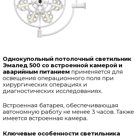
Стерилизация и дезинфекция
Открытые реанимационные места
Кольпоскопы
Терапия
Портативные ИВЛ
Операционные хирургические светильники
Эндоскопический инструментарий
Вспомогательное оборудование
Стерилизатор паровой
Инкубаторы для новорожденных
ИВЛ для новорожденных
Лазерные аппараты
Офтальмология
Плазменные стерилизаторы
Наркозные аппараты
Вспомогательное оборудование для хирургии
Урология
Щелевые лампы
Моечно-дезинфекционные машины для инструментов
Инфузионные насосы
Однокупольный потолочный светильник
Эмалед 500 со встроенной камерой и
Лабораторная диагностика
Ультразвуковые моечно-дезинфекционные машины
Мониторы пациента
аварийным питанием
применяется для
освещения операционного поля при
Гистология и патанатомия
Гематологические анализаторы
Машины для обработки предметов ухода за пациентами
хирургических операциях и
Мониторы фетальные
диагностических исследованиях.
Расходные материалы
Камеры для трупов
Автоклавы
Аспираторы
Встроенная батарея, обеспечивающая
автономную работу не менее 3 часов. Также
Утилизация
Анестезиология и реанимация
Дефибрилляторы
имеется встроенная камера.
Ветеринария
Рециркуляторы-облучатели
Ключевые особенности светильника