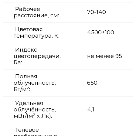
Рабочее
70-140
расстояние, см:
Цветовая
4500±100
температура, К:
Индекс
цветопередачи,
не менее 95
Ra:
Полная
облучённость,
650
Вт/м²:
Удельная
облучённость,
4,1
мВт/(м² х Лк):
Теневое