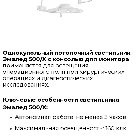
Стерилизация и дезинфекция
Открытые реанимационные места
Кольпоскопы
Терапия
Портативные ИВЛ
Операционные хирургические светильники
Эндоскопический инструментарий
Вспомогательное оборудование
Стерилизатор паровой
Инкубаторы для новорожденных
ИВЛ для новорожденных
Лазерные аппараты
Офтальмология
Плазменные стерилизаторы
Наркозные аппараты
Вспомогательное оборудование для хирургии
Урология
Однокупольный потолочный светильник
Щелевые лампы
Моечно-дезинфекционные машины для инструментов
Инфузионные насосы
Эмалед 500/Х с консолью для монитора
применяется для освещения
Лабораторная диагностика
Ультразвуковые моечно-дезинфекционные машины
Мониторы пациента
операционного поля при хирургических
операциях и диагностических
Гистология и патанатомия
Гематологические анализаторы
Машины для обработки предметов ухода за пациентами
исследованиях.
Мониторы фетальные
Расходные материалы
Камеры для трупов
Автоклавы
Ключевые особенности
светильника
Аспираторы
Эмалед 500/Х
:
Утилизация
Анестезиология и реанимация
Дефибрилляторы
Автономная работа: не менее 3 часов
Ветеринария
Максимальная освещенность: 160 клк
Рециркуляторы-облучатели