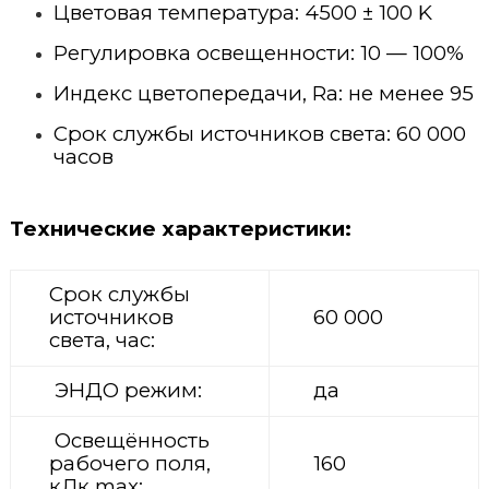
Цветовая температура: 4500 ± 100 K
Стационарные ветеринарные рентгены
Концентраторы кислорода
Регулировка освещенности: 10 — 100%
Переносные ветеринарные рентгены
Пульсоксиметры
Индекс цветопередачи, Ra: не менее 95
Срок службы источников света: 60 000
часов
Технические характеристики
:
Срок службы
источников
60 000
света, час:
ЭНДО режим:
да
Освещённость
рабочего поля,
160
кЛк max: