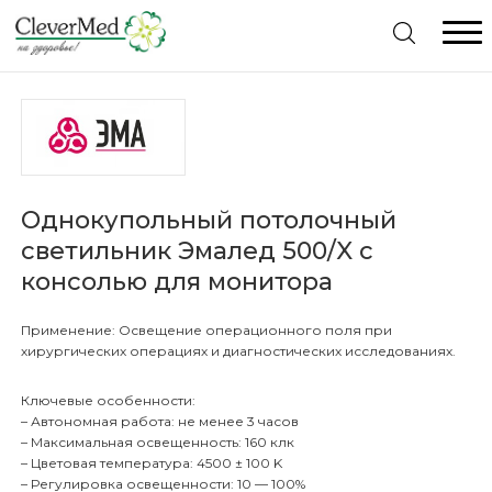
Меню
Главная
Каталог товаров
Однокупольный потолочный
светильник Эмалед 500/X с
Комплексное оснащение
Видеоэндоскопы Pentax. Отличное предложение
консолью для монитора
Консультация специалиста
Видеопроцессоры Pentax. Отличное предложение
Применение: Освещение операционного поля при
Гарантия
хирургических операциях и диагностических исследованиях.
Жесткая эндоскопия
Статьи
Ключевые особенности:
Гибкая Эндоскопия
Видеоэндоскопические системы
– Автономная работа: не менее 3 часов
– Максимальная освещенность: 160 клк
Контакты
– Цветовая температура: 4500 ± 100 K
Рентгенология
Дезинфекция эндоскопов
Гистероскопы
– Регулировка освещенности: 10 — 100%