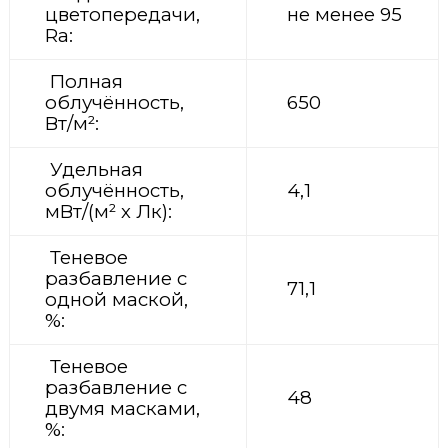
цветопередачи,
не менее 95
Ra:
Полная
облучённость,
650
Вт/м²:
Удельная
облучённость,
4,1
мВт/(м² х Лк):
Теневое
разбавление с
71,1
одной маской,
%:
Теневое
разбавление с
48
двумя масками,
%: